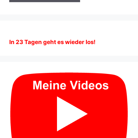
In
23
Tagen geht es wieder los!