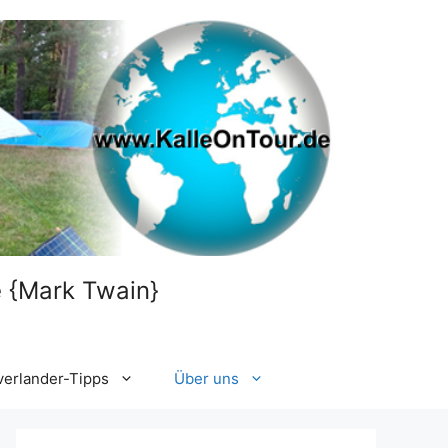
le {Mark Twain}
verlander-Tipps
Über uns