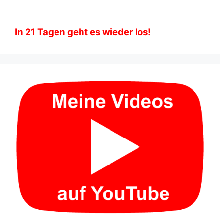
In
21
Tagen geht es wieder los!