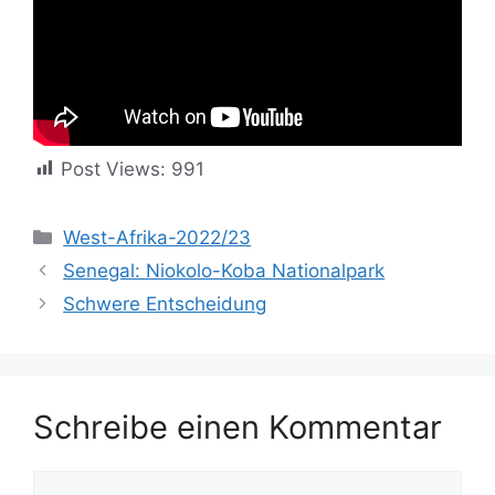
Post Views:
991
Kategorien
West-Afrika-2022/23
Senegal: Niokolo-Koba Nationalpark
Schwere Entscheidung
Schreibe einen Kommentar
Kommentar