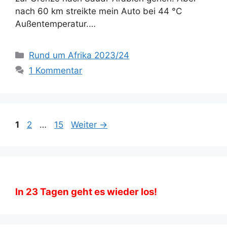
nach 60 km streikte mein Auto bei 44 °C
Außentemperatur.…
Kategorien
Rund um Afrika 2023/24
1 Kommentar
Seite
Seite
Seite
1
2
…
15
Weiter
→
In
23
Tagen geht es wieder los!