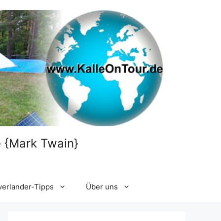
le {Mark Twain}
verlander-Tipps
Über uns