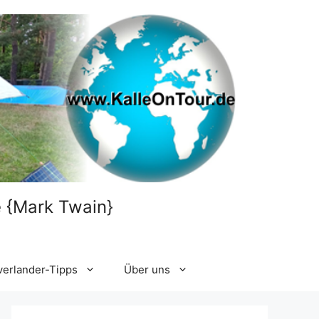
le {Mark Twain}
verlander-Tipps
Über uns