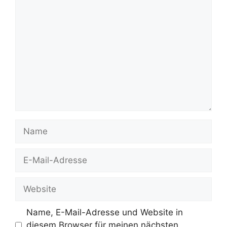
Kommentar
Name
E-
Mail-
Adresse
Website
Name, E-Mail-Adresse und Website in
diesem Browser für meinen nächsten