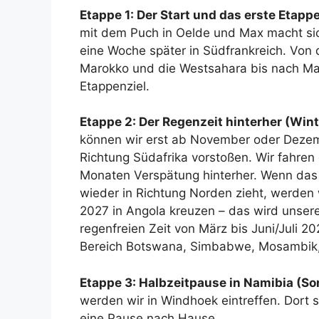
Etappe 1: Der Start und das erste Etapp
mit dem Puch in Oelde und Max macht sic
eine Woche später in Südfrankreich. Von d
Marokko und die Westsahara bis nach Mau
Etappenziel.
Etappe 2: Der Regenzeit hinterher (Wi
können wir erst ab November oder Dezem
Richtung Südafrika vorstoßen. Wir fahren 
Monaten Verspätung hinterher. Wenn das 
wieder in Richtung Norden zieht, werden w
2027 in Angola kreuzen – das wird unser
regenfreien Zeit von März bis Juni/Juli
Bereich Botswana, Simbabwe, Mosambik,
Etappe 3: Halbzeitpause in Namibia (S
werden wir in Windhoek eintreffen. Dort s
eine Pause nach Hause.