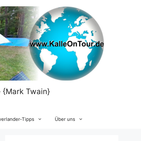
le {Mark Twain}
verlander-Tipps
Über uns